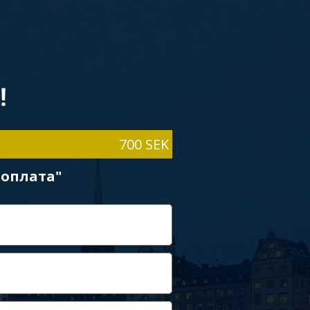
!
700 SEK
"оплата"